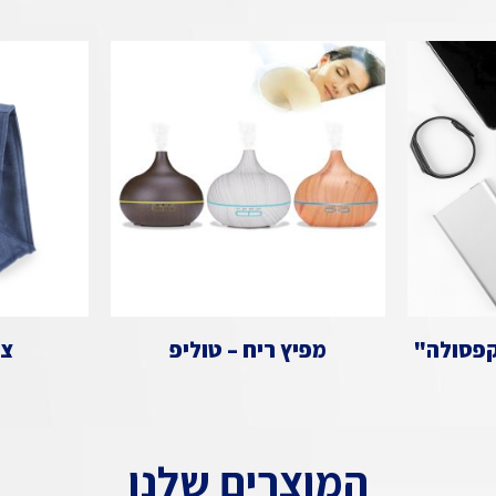
"קפסולה"
מפיץ ריח – טוליפ
צי
המוצרים שלנו