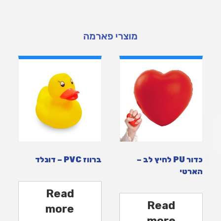
מוצרי פארמה
כדור PU לחיץ לב –
ברווז PVC – דונלד
הארטי
Read
Read
more
more