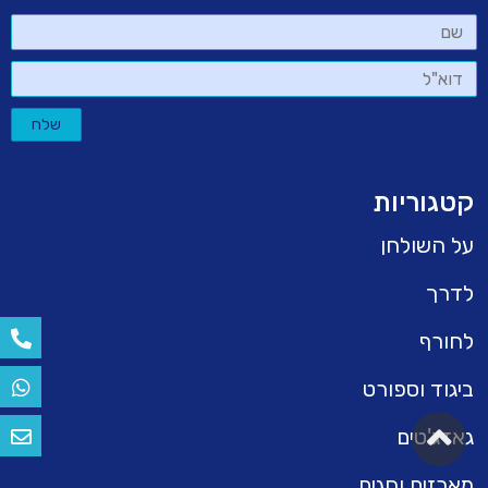
שם
דוא"ל
שלח
קטגוריות
על השולחן
לדרך
לחורף
ביגוד וספורט
גלילה
גאדג'טים
לראש
מארזים וחגים