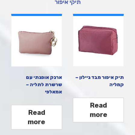
תיקי איפור
תיק איפור מבד ניילון –
ארנק אופנתי עם
קמליה
שרשרת לתליה –
אמאלפי
Read
Read
more
more