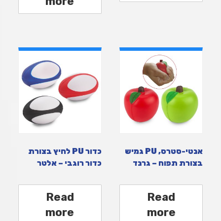
more
אנטי-סטרס, PU גמיש
כדור PU לחיץ בצורת
בצורת תפוח – גרנד
כדור רוגבי – אלטר
Read
Read
more
more