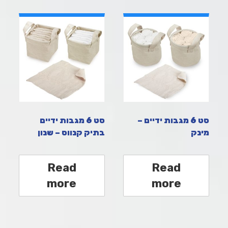
סט 6 מגבות ידיים –
סט 6 מגבות ידיים
מינק
בתיק קנווס – שנון
Read
Read
more
more