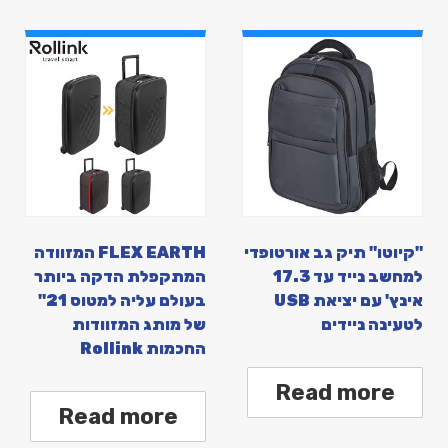
"קיוטו" תיק גב אורטופדי
FLEX EARTH המזוודה
למחשב נייד עד 17.3
המתקפלת הדקה ביותר
אינץ' עם יציאת USB
בעולם עליה למטוס 21"
לטעינה ניידים
של מותג המזוודות
החכמות Rollink
Read more
Read more