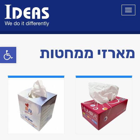
תפריט
פתח סרגל
מארזי ממחטות