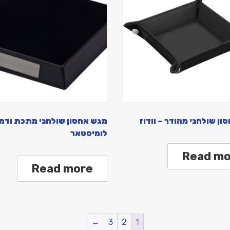
ון שולחני מהודר – וודוז
מגש אחסון שולחני מתכת ודמוי
לומיסטאר
Read mo
Read more
←
3
2
1