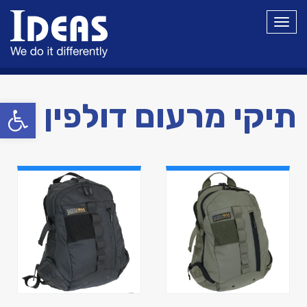
תפריט
פתח סרגל
תיקי מרעום דולפין