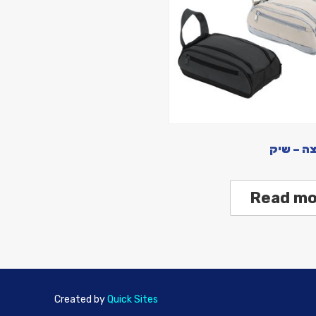
ה – שיק
Read mo
Created by
Quick Sites