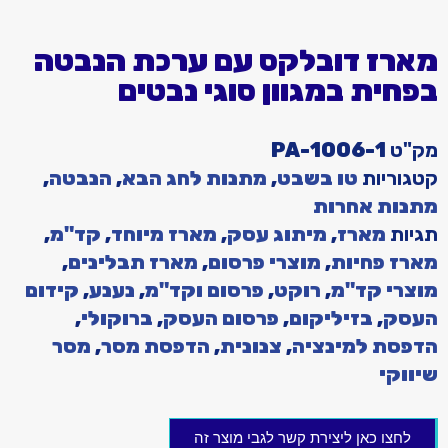
מארז דובלקס עם ערכת הנבטה
בפחית במגוון סוגי נבטים
מק"ט
PA-1006-1
קטגוריות
טו בשבט
,
מתנות לחג הבא
,
הנבטה
,
מתנות אחרות
תגיות
מארז
,
מיתוג עסק
,
מארז מיוחד
,
קד"מ
,
מארז פחיות
,
מוצרי פרסום
,
מארז תבלינים
,
מוצרי קד"מ
,
רוקט
,
פרסום וקד"מ
,
נענע
,
קידום
העסק
,
בזיליקום
,
פרסום העסק
,
ברוקולי
,
הדפסת למינציה
,
צנונית
,
הדפסת מסר
,
מסר
שיווקי
לחצו כאן ליצירת קשר לגבי מוצר זה