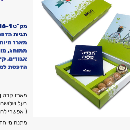
מק"ט
16-1
תגיות
הדפס
מארז מיוח
ממותג
,
מוצ
אגוזים
,
קי
הדפסת למי
מארז קרטון 
בעל שלושה 
( אפשרי להח
מתנה מיוחד