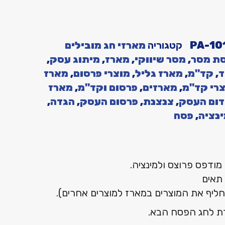
PA-10
קטגוריה
מארזי חג מובילים
ת מסר
,
מסר שיווקי
,
מארז
,
מיתוג עסק
,
ד
,
קד"מ
,
מארז גליל
,
מוצרי פרסום
,
מארז
רי קד"מ
,
מארזים
,
פרסום וקד"מ
,
מארז
דום העסק
,
צנצנת
,
פרסום העסק
,
הגדה
,
נציה
,
פסח
מודפס פרוצס ולמינציה.
תאים
ליף את המוצרים במארז למוצרים אחרים).
ת לחג הפסח הבא.