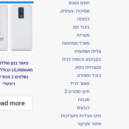
חמים וטעים
שמיכות, צעיפים,
כפפות
ביגוד חם
מטריות
מארזי ממחטות
צליות ושמשיות
בקבוקים וכוסות לבית
פאוור בנק סוללת 
קטגרויית ניסיון
ביגוד וספורט
נשלפים 2 פנ
דיגיטלי
פאוצ' לנייד
תיקי ספורט 2
מגבות
ead more
כובעים
תיקי וועידות ותערוכות
איפור ומניקור