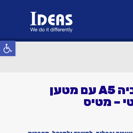
פתח סרגל
מכתביה A5 עם מטען
י – מטיס