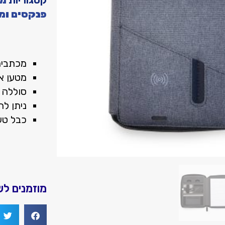
קטגוריות
מט
פנקסים ומ
מכתביה 
מטען א
סוללה נייד
ניתן ל
כבל טע
מוזמנים ל