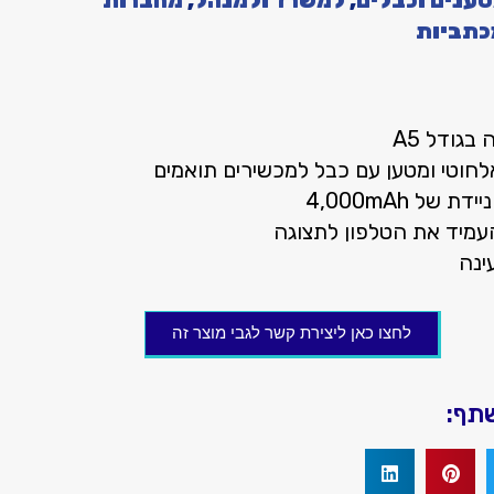
ענים וכבלים
,
למשרד ולמנהל
,
מחברות
כתביות
בגודל A5
לחוטי ומטען עם כבל למכשירים תואמים
ת של 4,000mAh
העמיד את הטלפון לתצוגה
ינה
לחצו כאן ליצירת קשר לגבי מוצר זה
שתף: