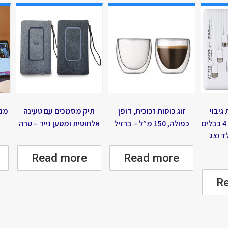
גיבוי
זוג כוסות זכוכית, דופן
תיק מסמכים עם טעינה
מנו
10,000mAh הכולל 4 כבלים
כפולה, 150 מ”ל – ברזיל
אלחוטית ומטען נייד – טרה
סי לד וצג
Read more
Read more
R