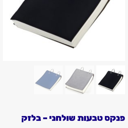
פנקס טבעות שולחני – בלזק